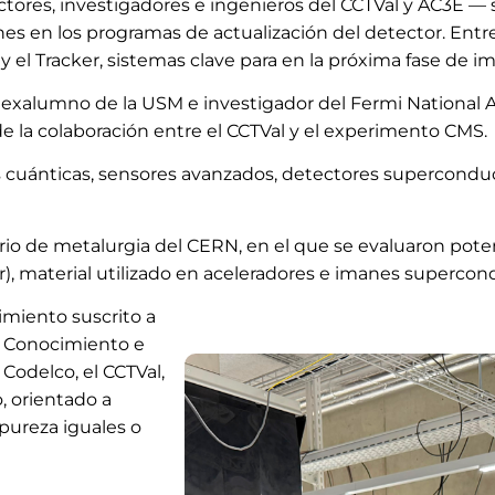
ores, investigadores e ingenieros del CCTVal y AC3E — s
s en los programas de actualización del detector. Entre
 y el Tracker, sistemas clave para en la próxima fase de
 exalumno de la USM e investigador del Fermi National A
 de la colaboración entre el CCTVal y el experimento CMS.
s cuánticas, sensores avanzados, detectores superconduc
orio de metalurgia del CERN, en el que se evaluaron potenc
r), material utilizado en aceleradores e imanes supercon
miento suscrito a
a, Conocimiento e
Codelco, el CCTVal,
, orientado a
pureza iguales o