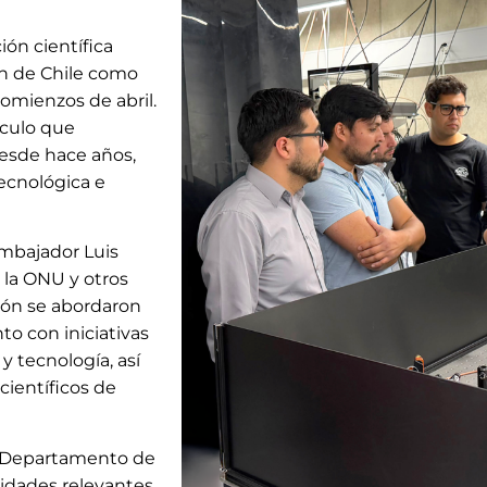
ión científica
ión de Chile como
omienzos de abril.
nculo que
esde hace años,
tecnológica e
mbajador Luis
 la ONU y otros
ión se abordaron
o con iniciativas
y tecnología, así
científicos de
l Departamento de
lidades relevantes