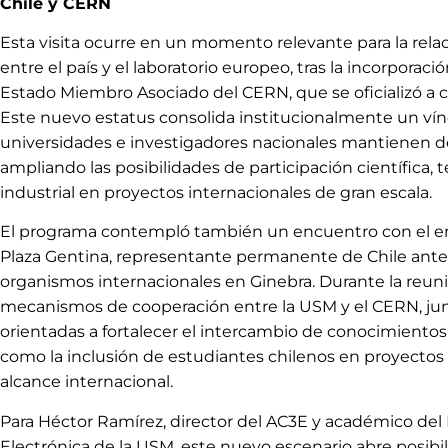
Chile y CERN
Esta visita ocurre en un momento relevante para la relac
entre el país y el laboratorio europeo, tras la incorporac
Estado Miembro Asociado del CERN, que se oficializó a c
Este nuevo estatus consolida institucionalmente un ví
universidades e investigadores nacionales mantienen d
ampliando las posibilidades de participación científica, 
industrial en proyectos internacionales de gran escala.
El programa contempló también un encuentro con el e
Plaza Gentina, representante permanente de Chile ante
organismos internacionales en Ginebra. Durante la reun
mecanismos de cooperación entre la USM y el CERN, junt
orientadas a fortalecer el intercambio de conocimientos 
como la inclusión de estudiantes chilenos en proyectos 
alcance internacional.
Para Héctor Ramírez, director del AC3E y académico de
Electrónica de la USM, este nuevo escenario abre posibi