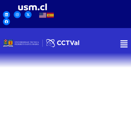
Nanotecnologí
para el
proceso
de
purificación
del litio