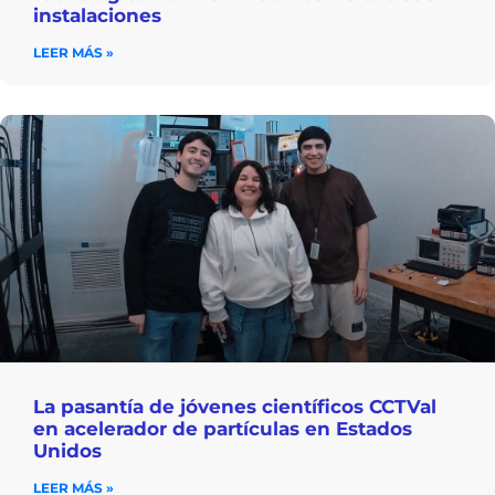
instalaciones
LEER MÁS »
La pasantía de jóvenes científicos CCTVal
en acelerador de partículas en Estados
Unidos
LEER MÁS »