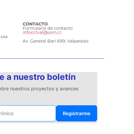
CONTACTO
Formulario de contacto
infocctval@usm.cl
tura
Av. General Bari 699, Valparaíso
e a nuestro boletín
sobre nuestros proyectos y avances
Registrarme