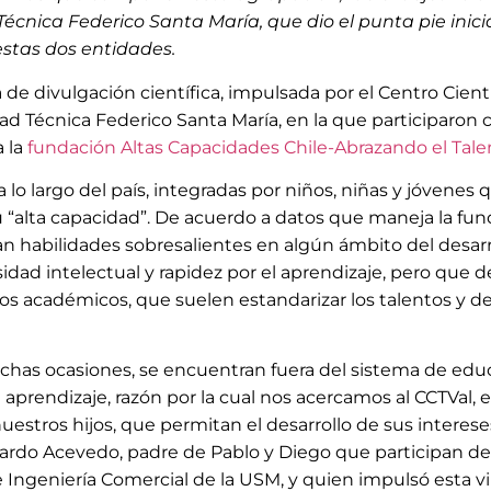
Técnica Federico Santa María, que dio el punta pie inici
estas dos entidades.
 de divulgación científica, impulsada por el Centro Cient
ad Técnica Federico Santa María, en la que participaron c
a la
fundación Altas Capacidades Chile-Abrazando el Tale
 lo largo del país, integradas por niños, niñas y jóvene
u “alta capacidad”. De acuerdo a datos que maneja la fun
an habilidades sobresalientes en algún ámbito del desa
sidad intelectual y rapidez por el aprendizaje, pero que 
s académicos, que suelen estandarizar los talentos y de
as ocasiones, se encuentran fuera del sistema de educa
aprendizaje, razón por la cual nos acercamos al CCTVal,
 nuestros hijos, que permitan el desarrollo de sus intere
uardo Acevedo, padre de Pablo y Diego que participan de
e Ingeniería Comercial de la USM, y quien impulsó esta v