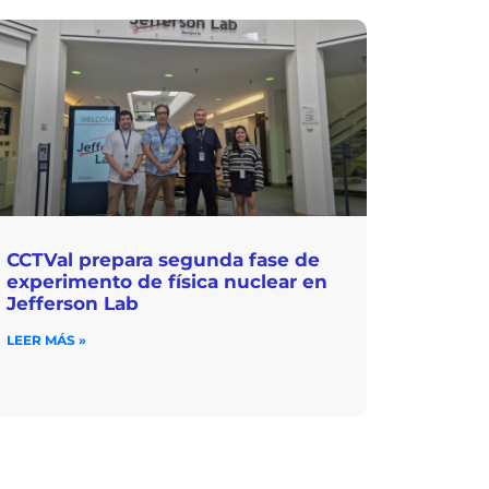
CCTVal prepara segunda fase de
experimento de física nuclear en
Jefferson Lab
LEER MÁS »