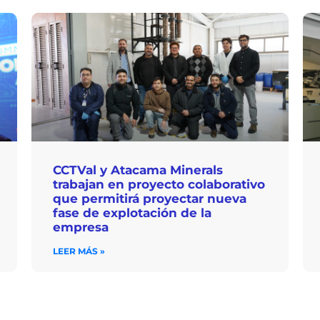
CCTVal y Atacama Minerals
trabajan en proyecto colaborativo
que permitirá proyectar nueva
fase de explotación de la
empresa
LEER MÁS »