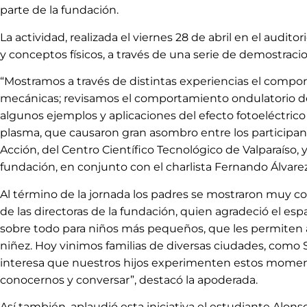
parte de la fundación.
La actividad, realizada el viernes 28 de abril en el audi
y conceptos físicos, a través de una serie de demostracio
“Mostramos a través de distintas experiencias el compor
mecánicas; revisamos el comportamiento ondulatorio de la
algunos ejemplos y aplicaciones del efecto fotoeléctrico 
plasma, que causaron gran asombro entre los participant
Acción, del Centro Científico Tecnológico de Valparaíso, y
fundación, en conjunto con el charlista Fernando Álvare
Al término de la jornada los padres se mostraron muy co
de las directoras de la fundación, quien agradeció el 
sobre todo para niños más pequeños, que les permiten ap
niñez. Hoy vinimos familias de diversas ciudades, como 
interesa que nuestros hijos experimenten estos moment
conocernos y conversar”, destacó la apoderada.
Así también, aplaudió esta iniciativa el estudiante Alon