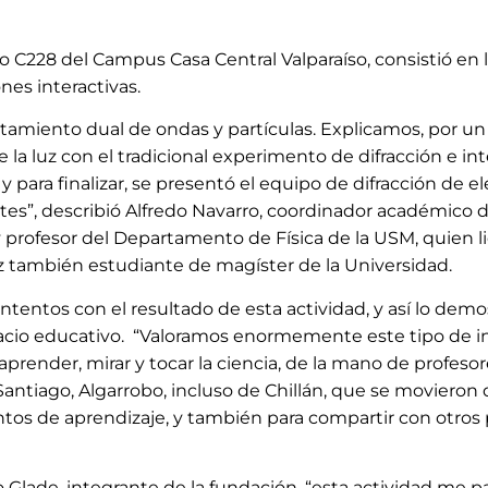
torio C228 del Campus Casa Central Valparaíso, consistió 
nes interactivas.
tamiento dual de ondas y partículas. Explicamos, por un
 luz con el tradicional experimento de difracción e inte
y para finalizar, se presentó el equipo de difracción de e
es”, describió Alfredo Navarro, coordinador académico d
 profesor del Departamento de Física de la USM, quien lide
z también estudiante de magíster de la Universidad.
ntentos con el resultado de esta actividad, y así lo dem
espacio educativo. “Valoramos enormemente este tipo de 
render, mirar y tocar la ciencia, de la mano de profeso
Santiago, Algarrobo, incluso de Chillán, que se movieron
os de aprendizaje, y también para compartir con otros
so Glade, integrante de la fundación, “esta actividad me 