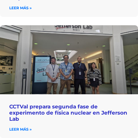
LEER MÁS »
CCTVal prepara segunda fase de
experimento de física nuclear en Jefferson
Lab
LEER MÁS »