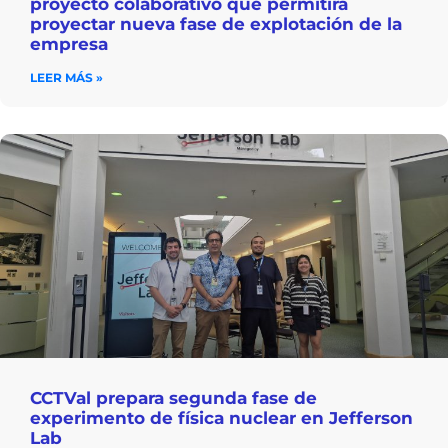
proyecto colaborativo que permitirá
proyectar nueva fase de explotación de la
empresa
LEER MÁS »
CCTVal prepara segunda fase de
experimento de física nuclear en Jefferson
Lab