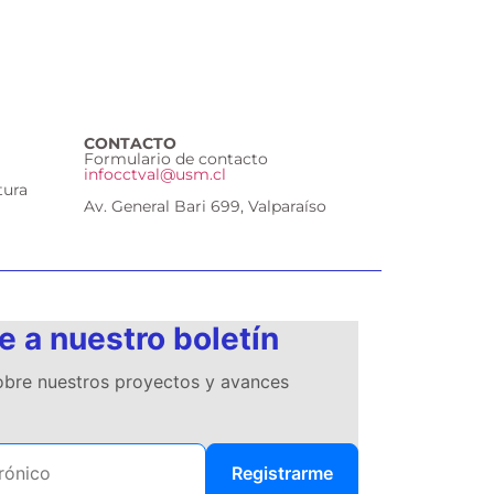
CONTACTO
Formulario de contacto
infocctval@usm.cl
tura
Av. General Bari 699, Valparaíso
e a nuestro boletín
sobre nuestros proyectos y avances
Registrarme