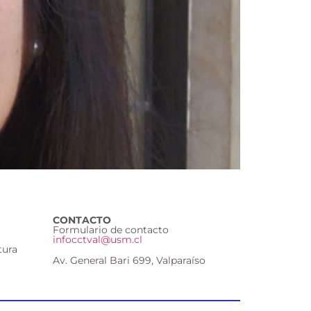
CONTACTO
Formulario de contacto
infocctval@usm.cl
tura
Av. General Bari 699, Valparaíso