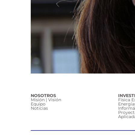
NOSOTROS
INVEST
Misión | Visión
Física 
Equipo
Energía
Noticias
Informá
Proyect
Aplicad