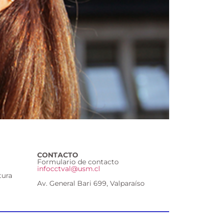
CONTACTO
Formulario de contacto
infocctval@usm.cl
tura
Av. General Bari 699, Valparaíso