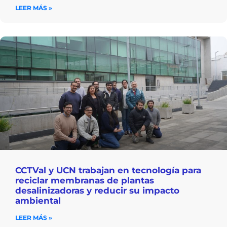
LEER MÁS »
CCTVal y UCN trabajan en tecnología para
reciclar membranas de plantas
desalinizadoras y reducir su impacto
ambiental
LEER MÁS »