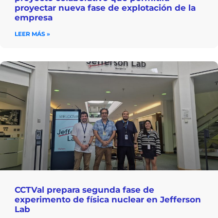
proyectar nueva fase de explotación de la
empresa
LEER MÁS »
CCTVal prepara segunda fase de
experimento de física nuclear en Jefferson
Lab