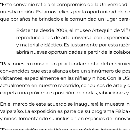
“Este convenio refleja el compromiso de la Universidad 
nuestra región. Estamos felices por la oportunidad de c
que por años ha brindado a la comunidad un lugar para el
Existente desde 2008, el museo Artequin de Viña
reproducciones de arte universal con experiencias
y material didáctico. Es justamente por esta razó
abrirá nuevas oportunidades a partir de la colabo
“Para nuestro museo, un pilar fundamental del crecimiento
convencidos que esta alianza abre un sinnúmero de posibi
visitantes, especialmente en las niñas y niños. Con la 
actualmente en nuestro recorrido, concursos de arte y c
carpeta una próxima exposición de ondas, vibraciones y 
En el marco de este acuerdo se inaugurará la muestra in
Valparaíso. La exposición es parte de su programa Física
y niños, fomentando su inclusión en espacios de innovac
“Esta exposición consistirá en dos módulos interactivos a