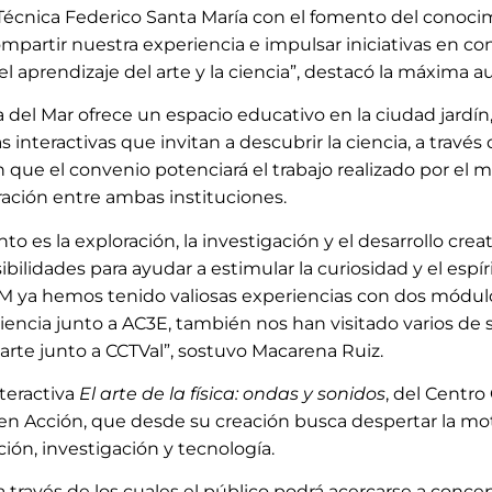
Técnica Federico Santa María con el fomento del conocimi
ompartir nuestra experiencia e impulsar iniciativas en c
 aprendizaje del arte y la ciencia”, destacó la máxima au
 del Mar ofrece un espacio educativo en la ciudad jard
 interactivas que invitan a descubrir la ciencia, a través
n que el convenio potenciará el trabajo realizado por el
ración entre ambas instituciones.
 es la exploración, la investigación y el desarrollo crea
lidades para ayudar a estimular la curiosidad y el espíri
USM ya hemos tenido valiosas experiencias con dos módul
iencia junto a AC3E, también nos han visitado varios de
arte junto a CCTVal”, sostuvo Macarena Ruiz.
teractiva
El arte de la física: ondas y sonidos
, del Centro
 en Acción, que desde su creación busca despertar la mot
ión, investigación y tecnología.
 través de los cuales el público podrá acercarse a concep