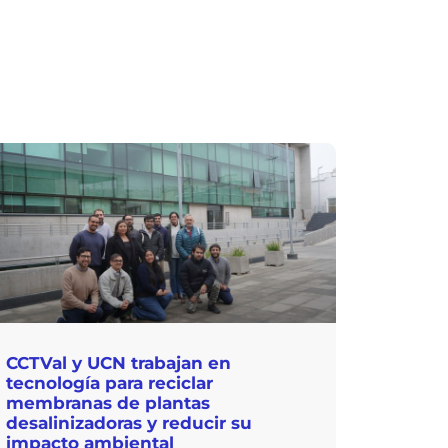
CCTVal y UCN trabajan en
tecnología para reciclar
membranas de plantas
desalinizadoras y reducir su
impacto ambiental