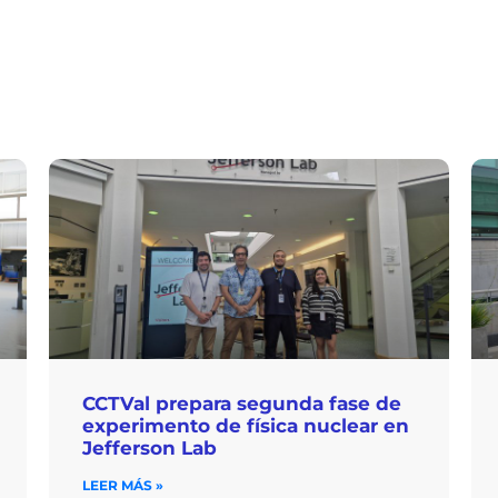
CCTVal prepara segunda fase de
experimento de física nuclear en
Jefferson Lab
LEER MÁS »